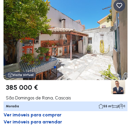
Visita Virtual
385 000 €
São Domingos de Rana, Cascais
Moradia
55 m²
2
1
Ver imóveis para comprar
Ver imóveis para arrendar