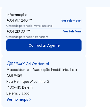
Informação
+351 917 240 ***
Ver telemóvel
Chamada para rede móvel nacional
+351 213 031 ***
Ver telefone
Chamada para rede fixa nacional
Contactar Agente
Contactar Agente
RE/MAX G4 Ocidental
Maxocidente - Mediação Imobiliária, Lda
AMI 9459
Rua Henrique Moutinho, 2
1400-410
Belém
Belém
,
Lisboa
Ver no maps