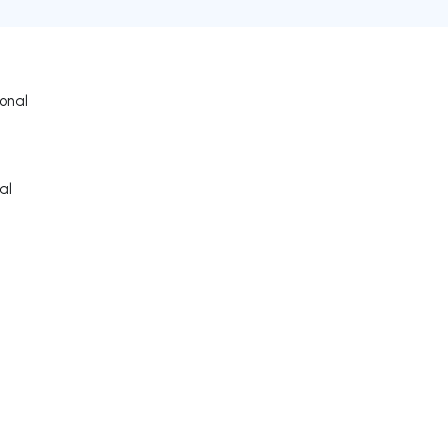
onal
al