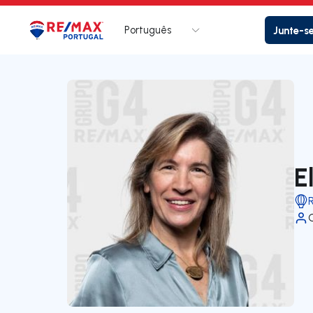
Português
Junte-s
Logo
Ir para página inicial
E