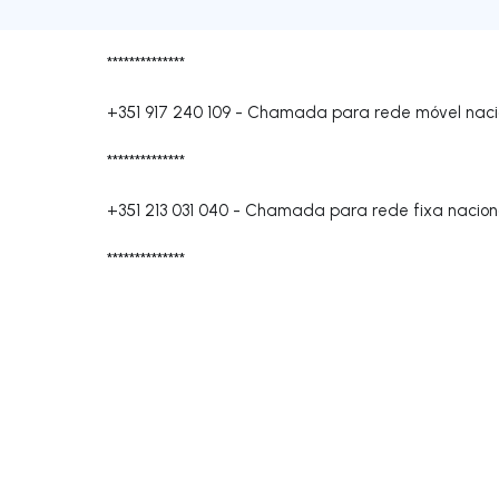
**************
+351 917 240 109
-
Chamada para rede móvel naci
**************
+351 213 031 040
-
Chamada para rede fixa nacion
**************