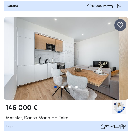
Terreno
13 000 m²
- -
- -
145 000 €
Mozelos, Santa Maria da Feira
Loja
39 m²
1
1