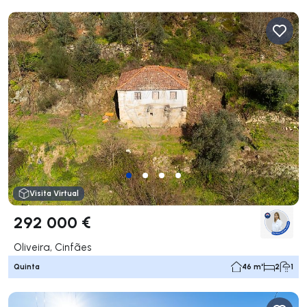
Visita Virtual
292 000 €
Oliveira, Cinfães
Quinta
46 m²
2
1