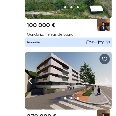
100 000 €
Gondoriz, Terras de Bouro
Moradia
57 m²
0
1
Navegação para a esquerda
Nave
270 000 €