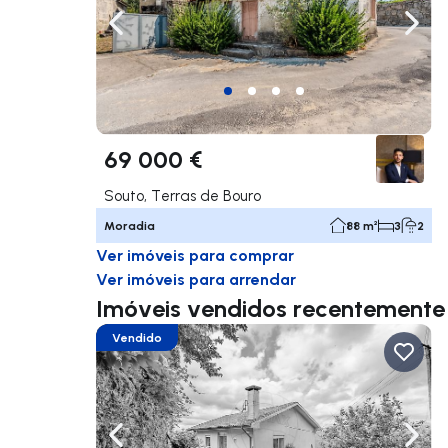
Navegação para a esquerda
Nave
69 000 €
Souto, Terras de Bouro
Moradia
88 m²
3
2
Ver imóveis para comprar
Ver imóveis para arrendar
Imóveis vendidos recentemente 
Vendido
Navegação para a esquerda
Nave