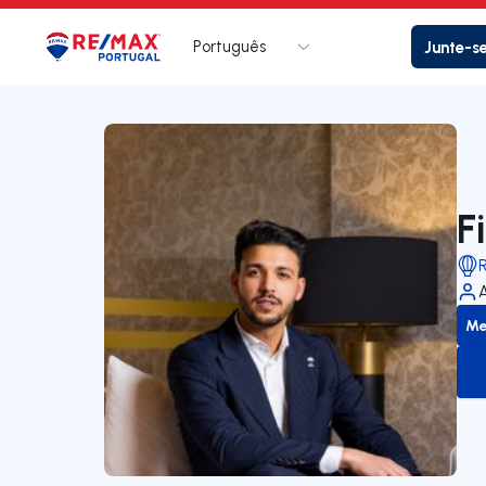
Português
Junte-s
Logo
Ir para página inicial
F
Me