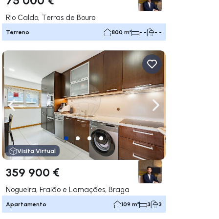
Rio Caldo, Terras de Bouro
Terreno
800 m²
- -
- -
gação para a direita
Navegação para a esquerda
Navegação para a
Visita Virtual
359 900 €
Nogueira, Fraião e Lamaçães, Braga
Apartamento
109 m²
3
3