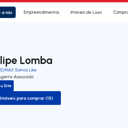
e a nós
Empreendimentos
Imóveis de Luxo
Compra
ilipe Lomba
RE/MAX Somos Like
Agente Associado
u Site
Imóveis para comprar (10)
to-buy-listing