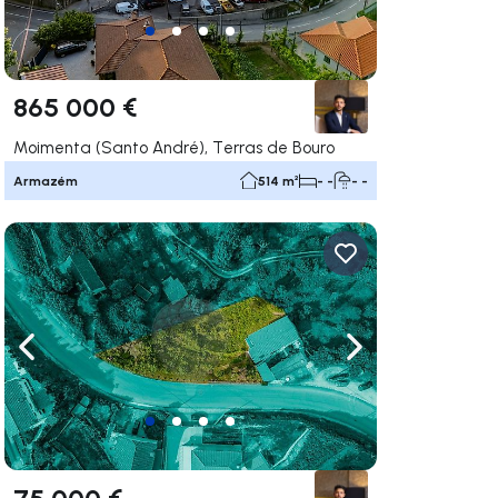
865 000 €
Moimenta (Santo André), Terras de Bouro
Armazém
514 m²
- -
- -
gação para a direita
Navegação para a esquerda
Navegação para a
75 000 €