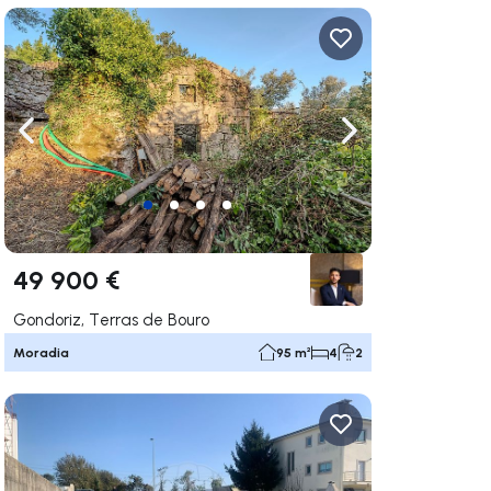
gação para a direita
Navegação para a esquerda
Navegação para a
49 900 €
Gondoriz, Terras de Bouro
Moradia
95 m²
4
2