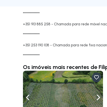
**************
+351 913 885 258
-
Chamada para rede móvel nac
**************
+351 253 190 108
-
Chamada para rede fixa nacion
**************
Os imóveis mais recentes de Fi
Navegação para a esquerda
Nave