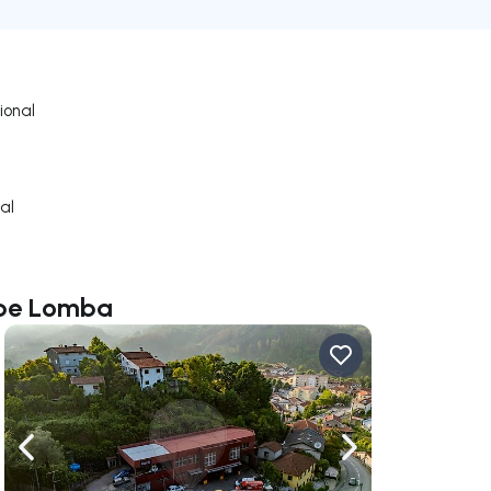
ional
al
lipe Lomba
gação para a direita
Navegação para a esquerda
Navegação para a