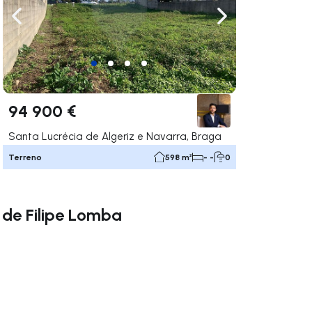
gação para a direita
Navegação para a esquerda
Navegação para a
94 900 €
Santa Lucrécia de Algeriz e Navarra, Braga
Terreno
598 m²
- -
0
de Filipe Lomba
gação para a direita