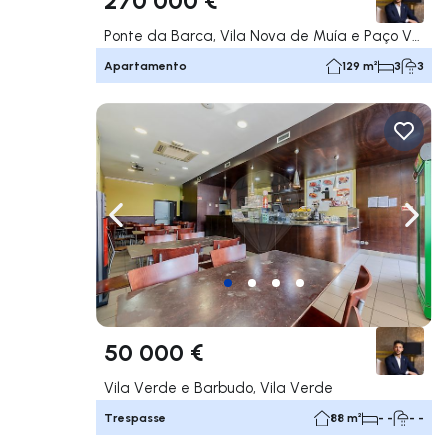
Ponte da Barca, Vila Nova de Muía e Paço Vedro de Magalhães, Ponte da Barca
Apartamento
129 m²
3
3
Navegação para a esquerda
Nave
50 000 €
Vila Verde e Barbudo, Vila Verde
Trespasse
88 m²
- -
- -