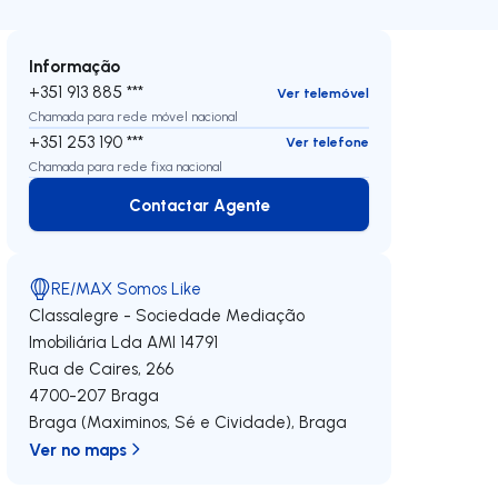
Informação
+351 913 885 ***
Ver telemóvel
Chamada para rede móvel nacional
+351 253 190 ***
Ver telefone
Chamada para rede fixa nacional
Contactar Agente
Contactar Agente
RE/MAX Somos Like
Classalegre - Sociedade Mediação
Imobiliária Lda
AMI 14791
Rua de Caires, 266
4700-207
Braga
Braga (Maximinos, Sé e Cividade)
,
Braga
Ver no maps
 direita