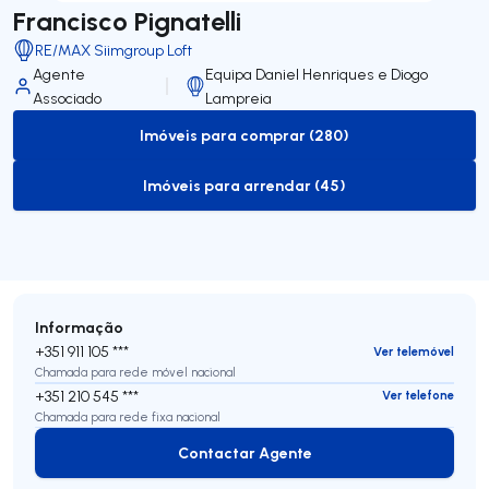
Francisco Pignatelli
RE/MAX Siimgroup Loft
Agente
Equipa Daniel Henriques e Diogo
Associado
Lampreia
Imóveis para comprar (280)
to-buy-listing
Imóveis para arrendar (45)
to-rent-listing
Informação
+351 911 105 ***
Ver telemóvel
Chamada para rede móvel nacional
+351 210 545 ***
Ver telefone
Chamada para rede fixa nacional
Contactar Agente
Contactar Agente