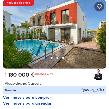
Redução de preço
1 130 000 €
1 170 000 €
3%
Alcabideche, Cascais
Moradia
180 m²
3
4
Ver imóveis para comprar
Ver imóveis para arrendar