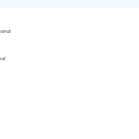
ional
nal