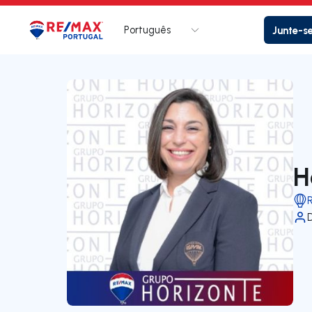
Português
Junte-s
Logo
Ir para página inicial
H