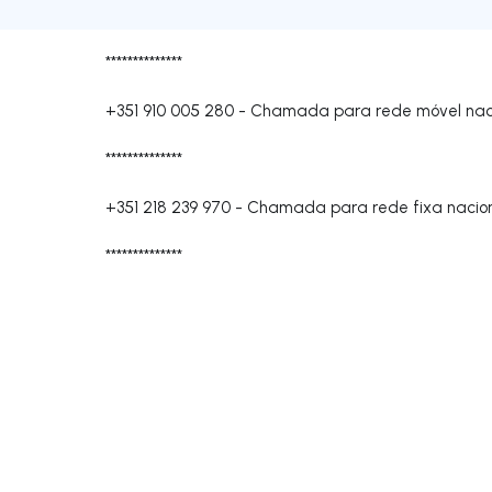
**************
+351 910 005 280
-
Chamada para rede móvel nac
**************
+351 218 239 970
-
Chamada para rede fixa nacio
**************