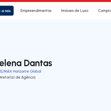
e a nós
Empreendimentos
Imóveis de Luxo
Compra
elena Dantas
RE/MAX Horizonte Global
Diretor(a) de Agência