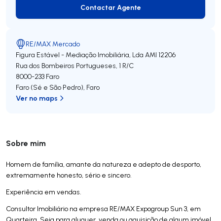
Contactar Agente
Contactar Agente
RE/MAX Mercado
Figura Estável - Mediação Imobiliária, Lda
AMI 12206
Rua dos Bombeiros Portugueses, 1 R/C
8000-233
Faro
Faro (Sé e São Pedro)
,
Faro
Ver no maps
Sobre mim
Homem de família, amante da natureza e adepto de desporto,
extremamente honesto, sério e sincero.
Experiência em vendas.
Consultor Imobiliário na empresa RE/MAX Expogroup Sun 3, em
Quarteira. Seja para aluguer, venda ou aquisição de algum imóvel