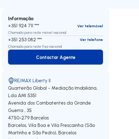
Informação
+351 924 711 ***
Ver telemóvel
Chamada para rede móvel nacional
+351 253 082 ***
Ver telefone
Chamada para rede fixa nacional
Contactar Agente
Contactar Agente
RE/MAX Liberty II
Quarteirão Global - Mediação Imobiliária,
Lda
AMI 5351
Avenida dos Combatentes da Grande
Guerra , 35
4750-279
Barcelos
Barcelos, Vila Boa e Vila Frescainha (São
 direita
Martinho e São Pedro)
,
Barcelos