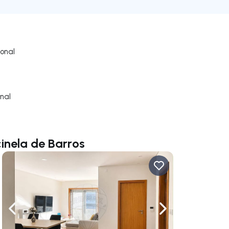
onal
nal
inela de Barros
gação para a direita
Navegação para a esquerda
Navegação para a