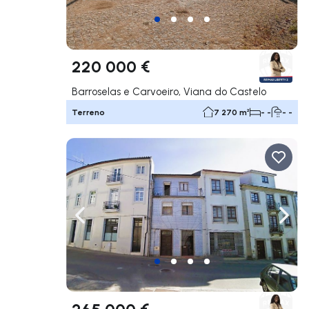
220 000 €
Barroselas e Carvoeiro, Viana do Castelo
Terreno
7 270 m²
- -
- -
Navegação para a esquerda
Nave
265 000 €