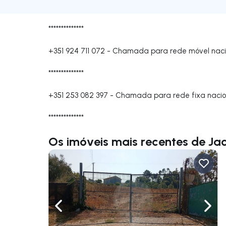
**************
+351 924 711 072
-
Chamada para rede móvel naci
**************
+351 253 082 397
-
Chamada para rede fixa nacio
**************
Os imóveis mais recentes de Jac
Navegação para a esquerda
Nave