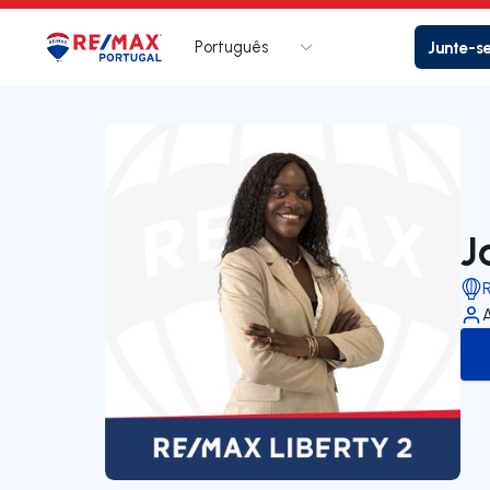
Português
Junte-s
Logo
Ir para página inicial
J
R