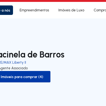
e a nós
Empreendimentos
Imóveis de Luxo
Compra
acinela de Barros
E/MAX Liberty II
Agente Associado
Imóveis para comprar (4)
to-buy-listing