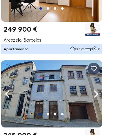
249 900 €
Arcozelo, Barcelos
Apartamento
123 m²
3
2
gação para a direita
Navegação para a esquerda
Navegação para a
345 000 €