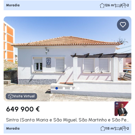
Moradia
126 m²
3
2
Visita Virtual
649 900 €
Sintra (Santa Maria e São Miguel, São Martinho e São Pedro de Penaferrim), Sintra
Moradia
115 m²
5
2