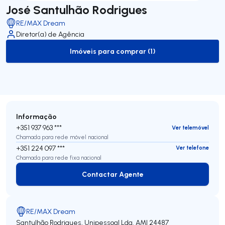
José Santulhão Rodrigues
RE/MAX Dream
Diretor(a) de Agência
Imóveis para comprar (1)
to-buy-listing
Informação
+351 937 963 ***
Ver telemóvel
Chamada para rede móvel nacional
+351 224 097 ***
Ver telefone
Chamada para rede fixa nacional
Contactar Agente
Contactar Agente
RE/MAX Dream
Santulhão Rodrigues, Unipessoal Lda.
AMI 24487