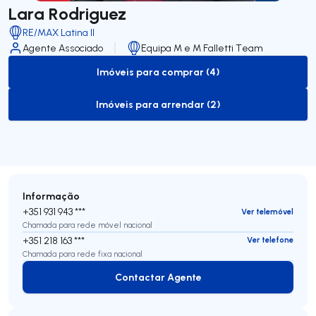
Lara Rodriguez
RE/MAX Latina II
Agente Associado
Equipa M e M Falletti Team
Imóveis para comprar (4)
to-buy-listing
Imóveis para arrendar (2)
to-rent-listing
Informação
+351 931 943 ***
Ver telemóvel
Chamada para rede móvel nacional
+351 218 163 ***
Ver telefone
Chamada para rede fixa nacional
Contactar Agente
Contactar Agente