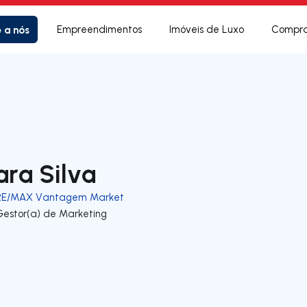
e a nós
Empreendimentos
Imóveis de Luxo
Compra
ara Silva
RE/MAX Vantagem Market
Gestor(a) de Marketing