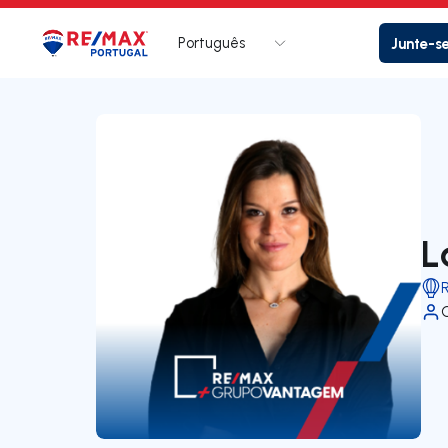
Português
Junte-s
Logo
Ir para página inicial
L