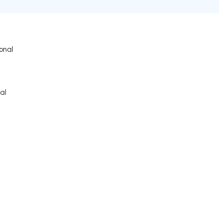
onal
al