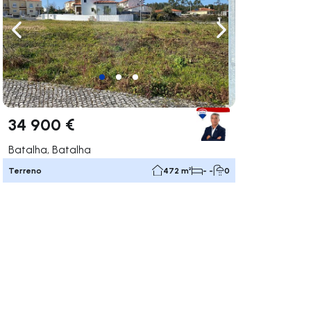
gação para a direita
Navegação para a esquerda
Navegação para a
34 900 €
Batalha, Batalha
Terreno
472 m²
- -
0
gação para a direita