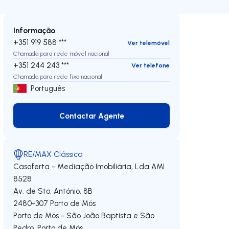
Informação
+351 919 588 ***
Ver telemóvel
Chamada para rede móvel nacional
+351 244 243 ***
Ver telefone
Chamada para rede fixa nacional
Português
Contactar Agente
Contactar Agente
RE/MAX Clássica
Casoferta - Mediação Imobiliária, Lda
AMI
8528
Av. de Sto. António, 8B
2480-307
Porto de Mós
Porto de Mós - São João Baptista e São
Pedro
,
Porto de Mós