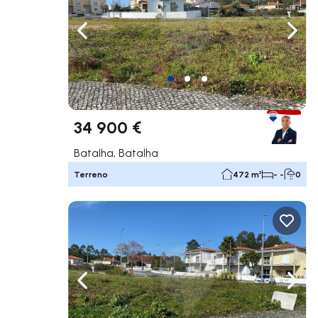
Navegação para a esquerda
Nave
34 900 €
Batalha, Batalha
Terreno
472 m²
- -
0
Navegação para a esquerda
Nave