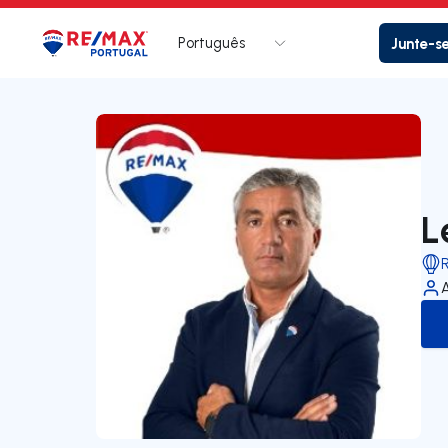
Português
Junte-s
Logo
Ir para página inicial
L