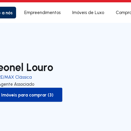
e a nós
Empreendimentos
Imóveis de Luxo
Compra
eonel Louro
RE/MAX Clássica
Agente Associado
Imóveis para comprar (3)
to-buy-listing