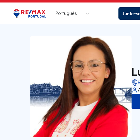
Português
Junte-s
Logo
Ir para página inicial
L