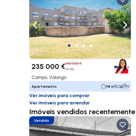
Navegação para a esquerda
Nave
245 000 €
235 000 €
4%
Campo, Valongo
Apartamento
98 m²
2
1
Ver imóveis para comprar
Ver imóveis para arrendar
Imóveis vendidos recentemente d
Vendido