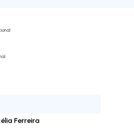
ional
nal
lia Ferreira