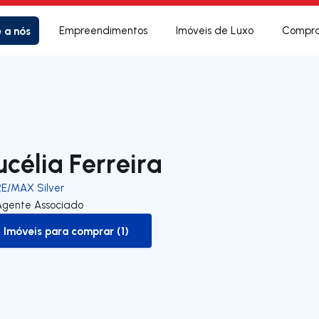
e a nós
Empreendimentos
Imóveis de Luxo
Compra
ucélia Ferreira
RE/MAX Silver
Agente Associado
Imóveis para comprar (1)
to-buy-listing