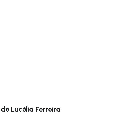
gação para a direita
e Lucélia Ferreira