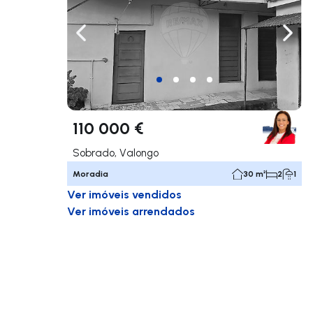
Navegação para a esquerda
Nave
110 000 €
Sobrado, Valongo
Moradia
30 m²
2
1
Ver imóveis vendidos
Ver imóveis arrendados