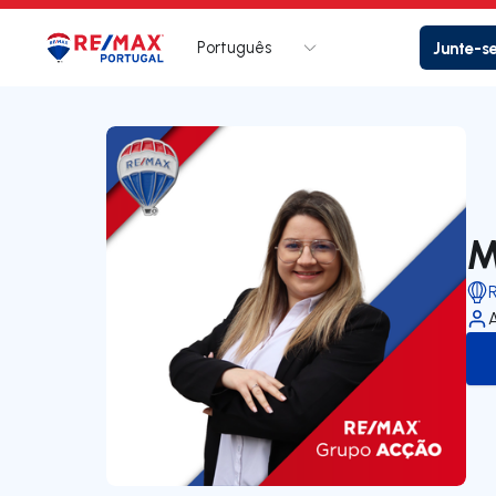
Português
Junte-s
Logo
Ir para página inicial
M