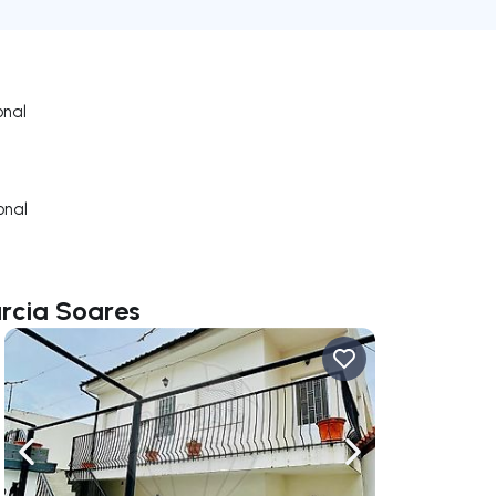
onal
onal
rcia Soares
gação para a direita
Navegação para a esquerda
Navegação para a