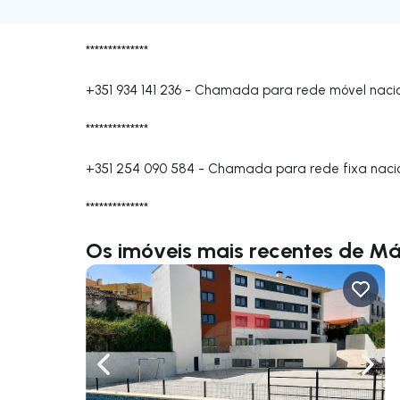
**************
+351 934 141 236
-
Chamada para rede móvel naci
**************
+351 254 090 584
-
Chamada para rede fixa naci
**************
Os imóveis mais recentes de Má
Navegação para a esquerda
Nave