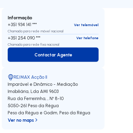
Informação
+351 934 141 ***
Ver telemóvel
Chamada para rede móvel nacional
+351 254 090 ***
Ver telefone
Chamada para rede fixa nacional
Contactar Agente
Contactar Agente
RE/MAX Acção II
Imparável e Dinâmico - Mediação
Imobiliária, Lda
AMI 9603
Rua da Ferreirinha, , Nº 8-10
5050-261
Peso da Régua
Peso da Régua e Godim
,
Peso da Régua
Ver no maps
 direita