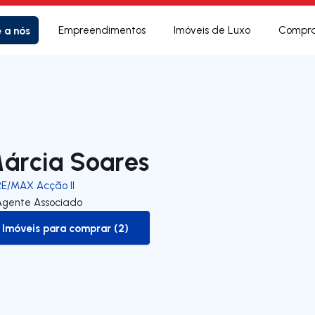
e a nós
Empreendimentos
Imóveis de Luxo
Compra
árcia Soares
RE/MAX Acção II
Agente Associado
Imóveis para comprar (2)
to-buy-listing