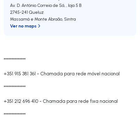
Av. D. António Correia de Sá, , loja 5 B
2745-241
Queluz
Massamá e Monte Abraão
,
Sintra
Ver no maps
**************
+351 915 381 361
-
Chamada para rede móvel nacional
**************
+351 212 696 410
-
Chamada para rede fixa nacional
**************