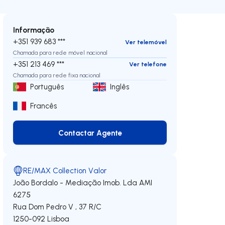
Informação
+351 939 683 ***
Ver telemóvel
Chamada para rede móvel nacional
+351 213 469 ***
Ver telefone
Chamada para rede fixa nacional
Português
Inglês
Francês
Contactar Agente
Contactar Agente
RE/MAX Collection Valor
João Bordalo - Mediação Imob. Lda
AMI
6275
Rua Dom Pedro V , 37 R/C
1250-092
Lisboa