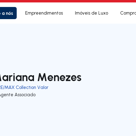
e a nós
Empreendimentos
Imóveis de Luxo
Compra
ariana Menezes
RE/MAX Collection Valor
Agente Associado