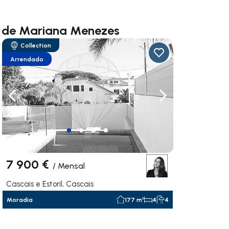
e de Mariana Menezes
Collection
Arrendado
gação para a direita
Navegação para a esquerda
Navegação para a
7 900 €
/
Mensal
Cascais e Estoril, Cascais
Moradia
177 m²
4
4