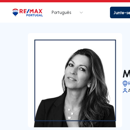
Português
Junte-s
Logo
Ir para página inicial
M