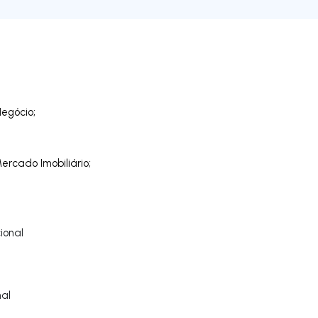
egócio;
rcado Imobiliário;
ional
al