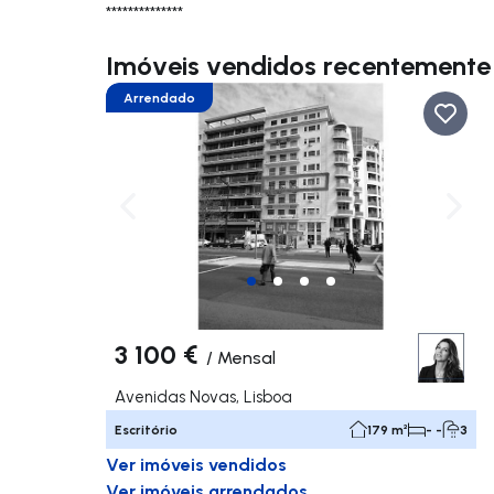
**************
Imóveis vendidos recentement
Arrendado
Navegação para a esquerda
Nave
3 100 €
/
Mensal
Avenidas Novas, Lisboa
Escritório
179 m²
- -
3
Ver imóveis vendidos
Ver imóveis arrendados