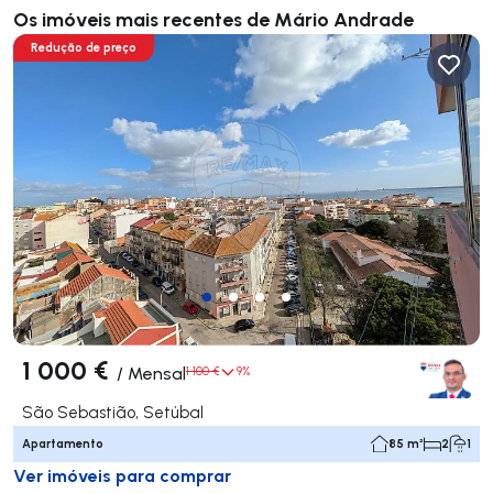
Os imóveis mais recentes de Mário Andrade
Redução de preço
1 000 €
/
Mensal
1 100 €
9%
São Sebastião, Setúbal
Apartamento
85 m²
2
1
Ver imóveis para comprar