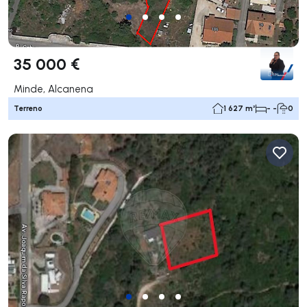
35 000 €
Minde, Alcanena
Terreno
1 627 m²
- -
0