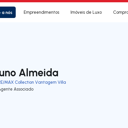
e a nós
Empreendimentos
Imóveis de Luxo
Compra
uno Almeida
RE/MAX Collection Vantagem Villa
Agente Associado