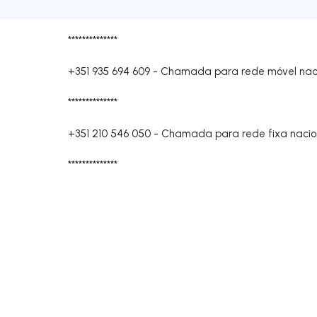
**************
+351 935 694 609
-
Chamada para rede móvel nac
**************
+351 210 546 050
-
Chamada para rede fixa nacio
**************