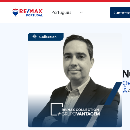
Português
Junte-s
Logo
Ir para página inicial
Collection
N