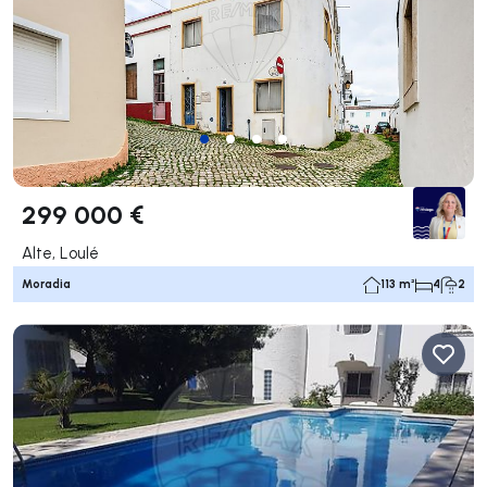
299 000 €
Alte, Loulé
Moradia
113 m²
4
2