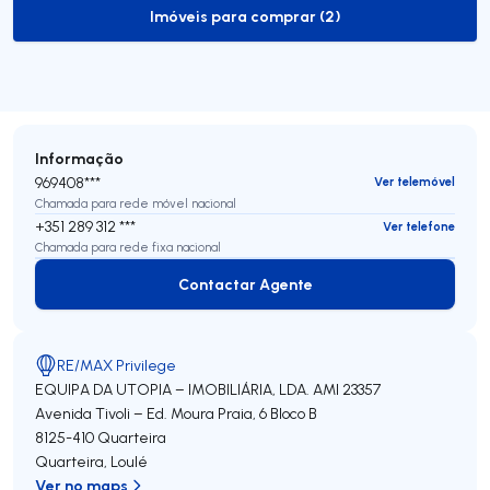
Imóveis para comprar (2)
to-buy-listing
Informação
969408***
Ver telemóvel
Chamada para rede móvel nacional
+351 289 312 ***
Ver telefone
Chamada para rede fixa nacional
Contactar Agente
Contactar Agente
RE/MAX Privilege
EQUIPA DA UTOPIA – IMOBILIÁRIA, LDA.
AMI 23357
Avenida Tivoli – Ed. Moura Praia, 6 Bloco B
8125-410
Quarteira
Quarteira
,
Loulé
Ver no maps