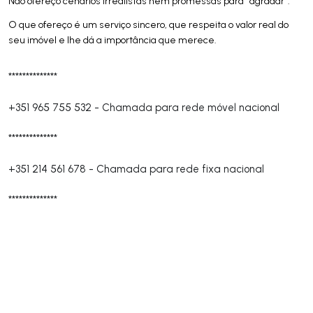
Não ofereço cenários irrealistas nem promessas para “agradar”.
O que ofereço é um serviço sincero, que respeita o valor real do
seu imóvel e lhe dá a importância que merece.
**************
+351 965 755 532
-
Chamada para rede móvel nacional
**************
+351 214 561 678
-
Chamada para rede fixa nacional
**************