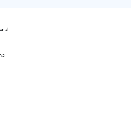
onal
nal