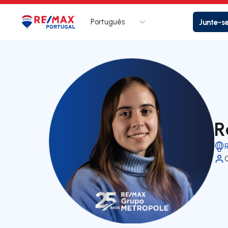
Português
Junte-s
Logo
Ir para página inicial
R