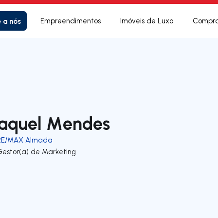
e a nós
Empreendimentos
Imóveis de Luxo
Compra
aquel Mendes
RE/MAX Almada
Gestor(a) de Marketing