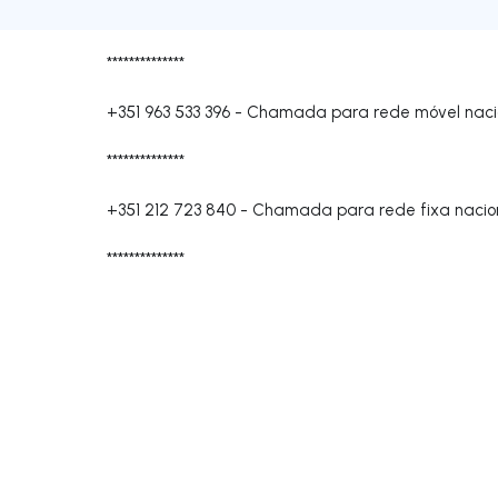
**************
+351 963 533 396
-
Chamada para rede móvel naci
**************
+351 212 723 840
-
Chamada para rede fixa nacio
**************