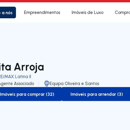
e a nós
Empreendimentos
Imóveis de Luxo
Compra
ita Arroja
RE/MAX Latina II
Agente Associado
Equipa Oliveira e Santos
Imóveis para comprar (32)
Imóveis para arrendar (3)
to-buy-listing
to-rent-listing