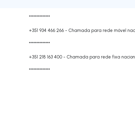
**************
+351 934 466 266
-
Chamada para rede móvel nac
**************
+351 218 163 400
-
Chamada para rede fixa nacion
**************