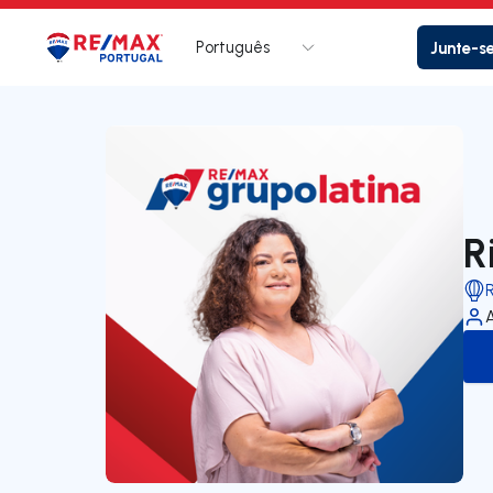
Português
Junte-s
Logo
Ir para página inicial
R