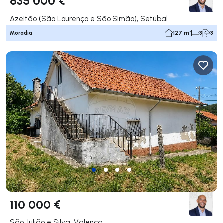
635 000 €
Azeitão (São Lourenço e São Simão), Setúbal
Moradia
127 m²
3
3
110 000 €
São Julião e Silva, Valença