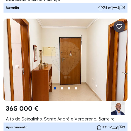
Moradia
75 m²
2
1
365 000 €
Alto do Seixalinho, Santo André e Verderena, Barreiro
Apartamento
122 m²
3
2