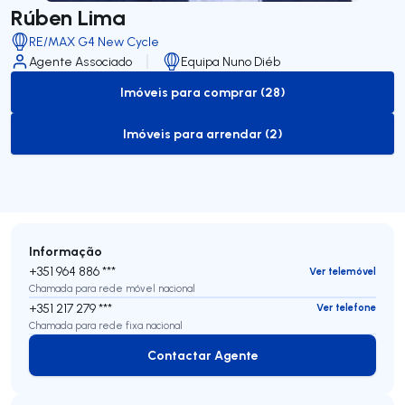
Rúben Lima
RE/MAX G4 New Cycle
Agente Associado
Equipa Nuno Diéb
Imóveis para comprar (28)
to-buy-listing
Imóveis para arrendar (2)
to-rent-listing
Informação
+351 964 886 ***
Ver telemóvel
Chamada para rede móvel nacional
+351 217 279 ***
Ver telefone
Chamada para rede fixa nacional
Contactar Agente
Contactar Agente