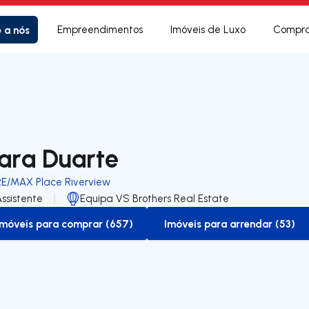
e a nós
Empreendimentos
Imóveis de Luxo
Compra
ara Duarte
RE/MAX Place Riverview
ssistente
Equipa VS Brothers Real Estate
Imóveis para comprar (657)
Imóveis para arrendar (53)
to-buy-listing
to-rent-listing