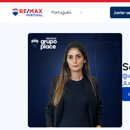
Português
Junte-s
Logo
Ir para página inicial
S
A