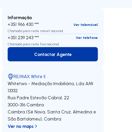
Informação
+351 966 430 ***
Ver telemóvel
Chamada para rede móvel nacional
+351 239 243 ***
Ver telefone
Chamada para rede fixa nacional
Contactar Agente
Contactar Agente
RE/MAX White II
Whitetwo - Mediação Imobiliária, Lda
AMI
13332
Rua Padre Estevão Cabral, 22
3000-316
Coimbra
Coimbra (Sé Nova, Santa Cruz, Almedina e
São Bartolomeu)
,
Coimbra
Ver no maps