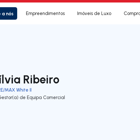
e a nós
Empreendimentos
Imóveis de Luxo
Compra
ílvia Ribeiro
RE/MAX White II
Gestor(a) de Equipa Comercial