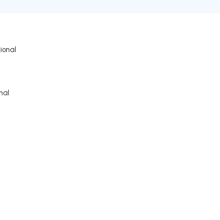
ional
nal