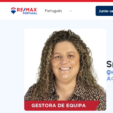
Português
Junte-s
Logo
Ir para página inicial
S