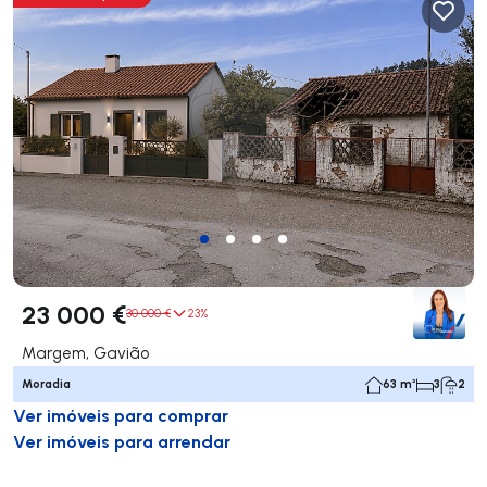
23 000 €
30 000 €
23%
Margem, Gavião
Moradia
63 m²
3
2
Ver imóveis para comprar
Ver imóveis para arrendar