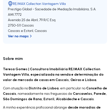
RE/MAX Collection Vantagem Villa
Prestígio Global - Sociedade de Mediação Imobiliária, S.A.
AMI 7772
Avenida 25 de Abril, 79 R/C Esq
2750-511
Cascais
Cascais e Estoril
,
Cascais
Ver no maps
Sobre mim
Teresa Gomes | Consultora Imobiliária RE/MAX Collection
Vantagem Villa, especializada na venda e determinação do
valor de mercado de casas em Cascais, Oeiras e Lisboa.
Distrito de Lisboa
Concelho de
Com atuação no
, em particular no
Cascais
Carcavelos, Parede,
, nomeadamente nas freguesias de
São Domingos de Rana, Estoril, Alcabideche e Cascais
.
desde moradias de
A minha experiência profissional abrange