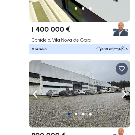
1 400 000 €
Canidelo, Vila Nova de Gaia
Moradia
300 m²
4
6
Navegação para a esquerda
Nave
800 000 €