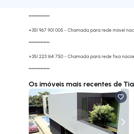
**************
+351 967 901 005
-
Chamada para rede móvel nac
**************
+351 223 164 750
-
Chamada para rede fixa nacio
**************
Os imóveis mais recentes de Ti
Navegação para a esquerda
Nave