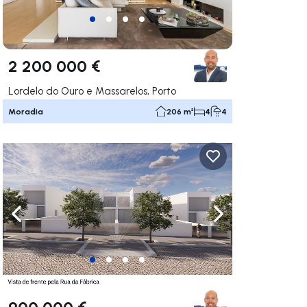
2 200 000 €
Lordelo do Ouro e Massarelos, Porto
Moradia
206 m²
4
4
gação para a direita
Navegação para a esquerda
Navegação para a
900 000 €