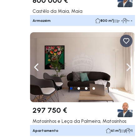
Castêlo da Maia, Maia
Armazém
800 m²
- -
- -
Navegação para a esquerda
Nave
297 750 €
Matosinhos e Leça da Palmeira, Matosinhos
Apartamento
61 m²
1
1