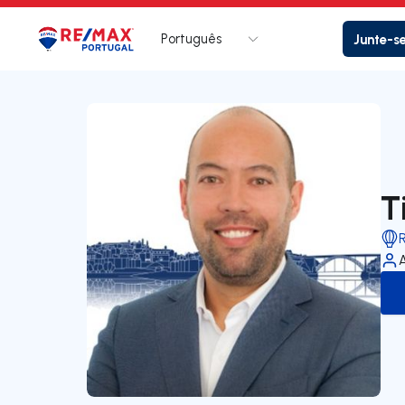
Português
Junte-s
Logo
Ir para página inicial
T