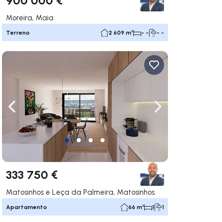
Moreira, Maia
Terreno
2 609 m²
- -
- -
gação para a direita
Navegação para a esquerda
Navegação para a
333 750 €
Matosinhos e Leça da Palmeira, Matosinhos
Apartamento
66 m²
1
1