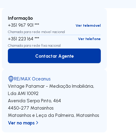
Informação
+351 967 901 ***
Ver telemóvel
Chamada para rede móvel nacional
+351 223 164 ***
Ver telefone
Chamada para rede fixa nacional
Contactar Agente
Contactar Agente
RE/MAX Oceanus
Vintage Patamar - Mediação Imobiliária,
Lda
AMI 10092
Avenida Serpa Pinto, 464
4450-277
Matosinhos
Matosinhos e Leça da Palmeira
,
Matosinhos
Ver no maps
 direita