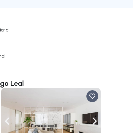
ional
nal
ago Leal
gação para a direita
Navegação para a esquerda
Navegação para a