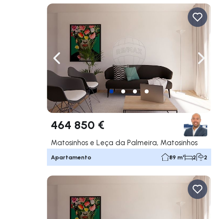
Navegação para a esquerda
Nave
464 850 €
Matosinhos e Leça da Palmeira, Matosinhos
Apartamento
89 m²
2
2