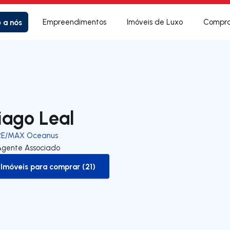
e a nós
Empreendimentos
Imóveis de Luxo
Compra
iago Leal
RE/MAX Oceanus
Agente Associado
Imóveis para comprar (21)
to-buy-listing