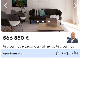
gação para a direita
Navegação para a esquerda
Navegação para a
566 850 €
Matosinhos e Leça da Palmeira, Matosinhos
Apartamento
119 m²
3
3