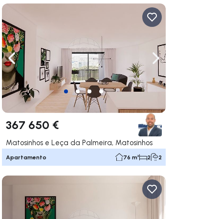
gação para a direita
Navegação para a esquerda
Navegação para a
367 650 €
Matosinhos e Leça da Palmeira, Matosinhos
Apartamento
76 m²
2
2