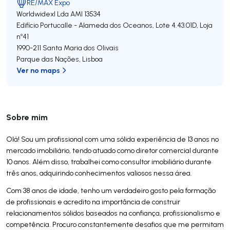
RE/MAX Expo
Worldwidexl Lda
AMI 13534
Edifício Portucalle - Alameda dos Oceanos, Lote 4.43.01D, Loja
nº41
1990-211
Santa Maria dos Olivais
Parque das Nações
,
Lisboa
Ver no maps
Sobre mim
Olá! Sou um profissional com uma sólida experiência de 13 anos no
mercado imobiliário, tendo atuado como diretor comercial durante
10 anos. Além disso, trabalhei como consultor imobiliário durante
três anos, adquirindo conhecimentos valiosos nessa área.
Com 38 anos de idade, tenho um verdadeiro gosto pela formação
de profissionais e acredito na importância de construir
relacionamentos sólidos baseados na confiança, profissionalismo e
competência. Procuro constantemente desafios que me permitam