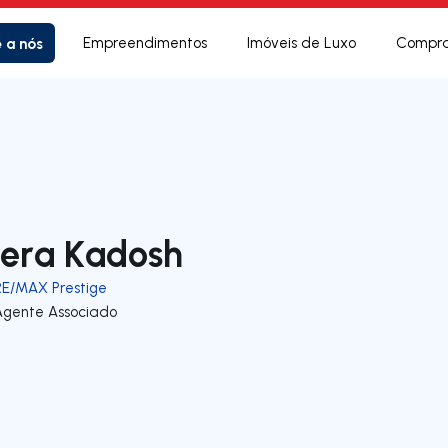
e a nós
Empreendimentos
Imóveis de Luxo
Compra
era Kadosh
RE/MAX Prestige
Agente Associado