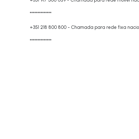
**************
+351 218 800 800
-
Chamada para rede fixa nacio
**************