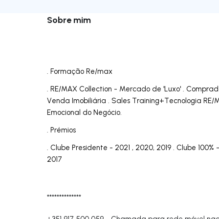
Sobre mim
. Formação Re/max
. RE/MAX Collection - Mercado de 'Luxo' . Compra
Venda Imobiliária . Sales Training+Tecnologia RE/
Emocional do Negócio.
. Prémios
. Clube Presidente - 2021 , 2020, 2019 . Clube 100% 
2017
**************
+351 917 500 059
-
Chamada para rede móvel nac