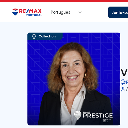
Português
Junte-s
Logo
Ir para página inicial
Collection
V