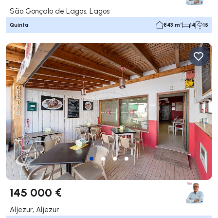
São Gonçalo de Lagos, Lagos
Quinta
843 m²
14
15
145 000 €
Aljezur, Aljezur