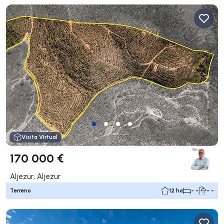
Visita Virtual
170 000 €
Aljezur, Aljezur
Terreno
12 ha
- -
- -