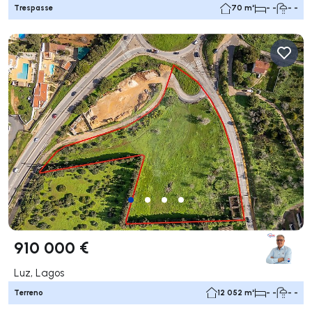
Trespasse
70 m²
- -
- -
910 000 €
Luz, Lagos
Terreno
12 052 m²
- -
- -