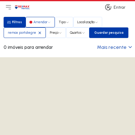
Entrar
Abri menu principal
Logo
Ir para página inicial
Entrar
Filtros
Arrendar
Tipo
Localização
Filtros
remax portalegre
Preço
Quartos
Guardar pesquisa
Guardar pesqui
Mais recente
0 imóveis para arrendar