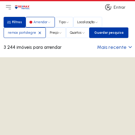
Entrar
Abri menu principal
Logo
Ir para página inicial
Entrar
Filtros
Arrendar
Tipo
Localização
Filtros
remax portalegre
Preço
Quartos
Guardar pesquisa
Guardar pesqui
Mais recente
3 244 imóveis para arrendar