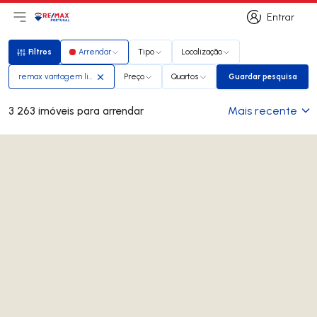
Entrar
Abri menu principal
Logo
Ir para página inicial
Entrar
Filtros
Arrendar
Tipo
Localização
Filtros
remax vantagem life
Preço
Quartos
Guardar pesquisa
Guardar pesq
Mais recente
3 263 imóveis para arrendar