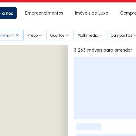
e a nós
Empreendimentos
Imóveis de Luxo
Compra
Preço
Quartos
Multimédia
Campanhas
 expo ii
3 263 imóveis para arrendar
Lista de Imóveis
-