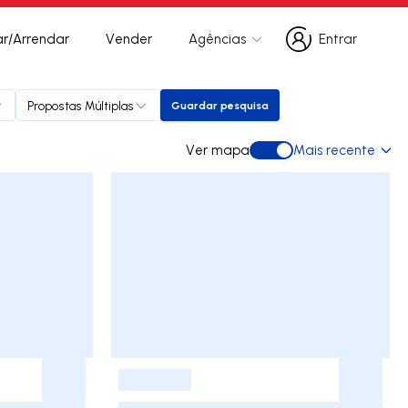
r/Arrendar
Vender
Agências
Entrar
Entrar
Propostas Múltiplas
Guardar pesquisa
Guardar pesquisa
Ver mapa
Mais recente
Ver mapa
-