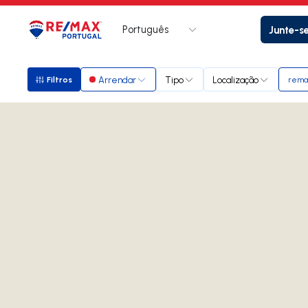
Português
Junte-s
Logo
Ir para página inicial
Arrendar
Tipo
Localização
Filtros
remax
Filtros