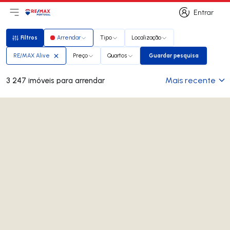
Entrar
Abri menu principal
Logo
Ir para página inicial
Entrar
Filtros
Arrendar
Tipo
Localização
Filtros
RE/MAX Alive
Preço
Quartos
Guardar pesquisa
Guardar pesquisa
Mais recente
3 247 imóveis para arrendar