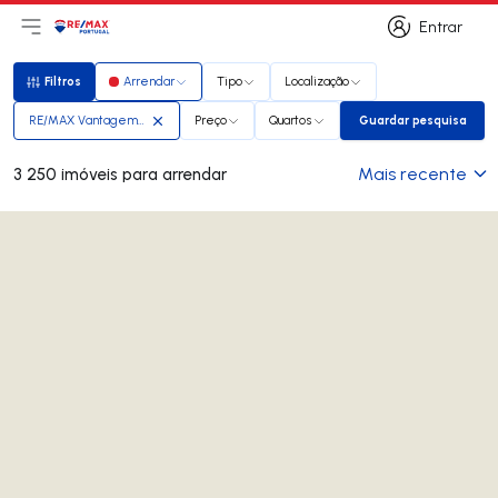
Entrar
Abri menu principal
Logo
Ir para página inicial
Entrar
Filtros
Arrendar
Tipo
Localização
Filtros
RE/MAX Vantagem Urban
Preço
Quartos
Guardar pesquisa
Guardar pesq
Mais recente
3 250 imóveis para arrendar