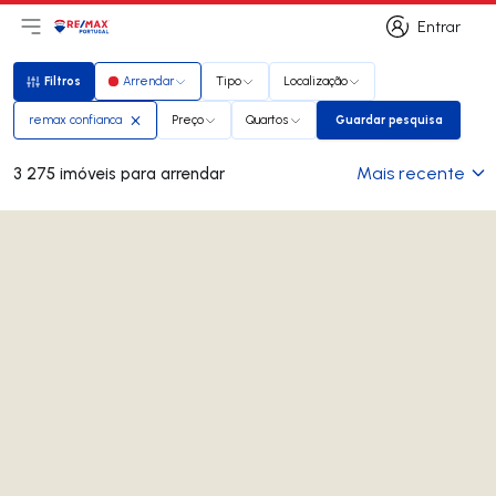
Entrar
Abri menu principal
Logo
Ir para página inicial
Entrar
Filtros
Arrendar
Tipo
Localização
Filtros
remax confianca
Preço
Quartos
Guardar pesquisa
Guardar pesquisa
Mais recente
3 275 imóveis para arrendar