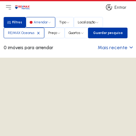
Entrar
Abri menu principal
Logo
Ir para página inicial
Entrar
Filtros
Arrendar
Tipo
Localização
Filtros
RE/MAX Oceanus
Preço
Quartos
Guardar pesquisa
Guardar pesquis
Mais recente
0 imóveis para arrendar