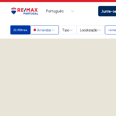
Português
Junte-s
Logo
Ir para página inicial
Arrendar
Tipo
Localização
Filtros
remax
Filtros