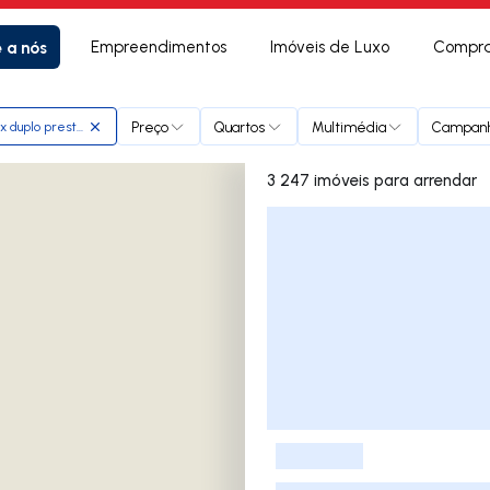
e a nós
Empreendimentos
Imóveis de Luxo
Compra
Preço
Quartos
Multimédia
Campan
 duplo prestigio urbis
3 247 imóveis para arrendar
Lista de Imóveis
-