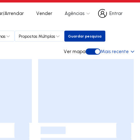
r/Arrendar
Vender
Agências
Entrar
Entrar
has
Propostas Múltiplas
Guardar pesquisa
Guardar pesquisa
Ver mapa
Mais recente
Ver mapa
-