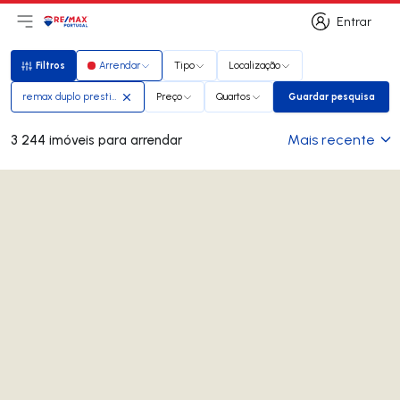
Entrar
Abri menu principal
Logo
Ir para página inicial
Entrar
Filtros
Arrendar
Tipo
Localização
Filtros
remax duplo prestigio urbis
Preço
Quartos
Guardar pesquisa
Guardar pesq
Mais recente
3 244 imóveis para arrendar