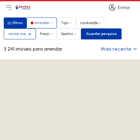
Entrar
Abri menu principal
Logo
Ir para página inicial
Entrar
Filtros
Arrendar
Tipo
Localização
Filtros
remax one
Preço
Quartos
Guardar pesquisa
Guardar pesquisa
Mais recente
3 241 imóveis para arrendar