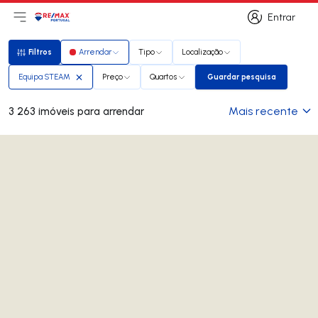
Entrar
Abri menu principal
Logo
Ir para página inicial
Entrar
Filtros
Arrendar
Tipo
Localização
Filtros
Equipa STEAM
Preço
Quartos
Guardar pesquisa
Guardar pesquisa
Mais recente
3 263 imóveis para arrendar