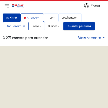
Entrar
Abri menu principal
Logo
Ir para página inicial
Entrar
Filtros
Arrendar
Tipo
Localização
Filtros
Ana Pereira
Preço
Quartos
Guardar pesquisa
Guardar pesquisa
Mais recente
3 271 imóveis para arrendar