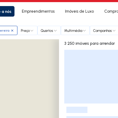
e a nós
Empreendimentos
Imóveis de Luxo
Compra
Preço
Quartos
Multimédia
Campanhas
pereira
3 250 imóveis para arrendar
Lista de Imóveis
-