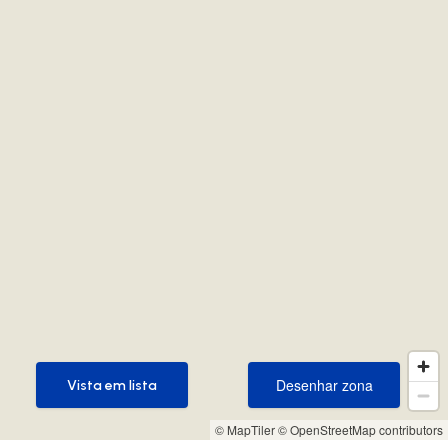
Desenhar zona
Vista em lista
Desenhar zona
Vista em lista
© MapTiler
© OpenStreetMap contributors