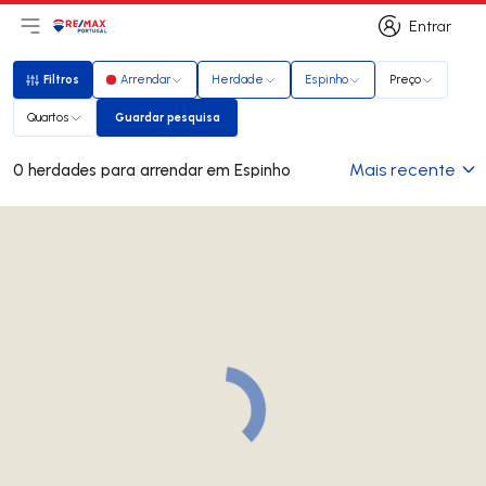
Entrar
Abri menu principal
Logo
Ir para página inicial
Entrar
Filtros
Arrendar
Herdade
Espinho
Preço
Filtros
Quartos
Guardar pesquisa
Guardar pesquisa
Mais recente
0 herdades para arrendar em Espinho