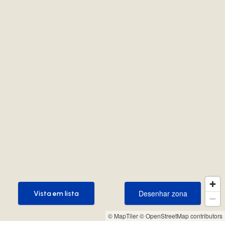
Desenhar zona
Vista em lista
Desenhar zona
Vista em lista
© MapTiler
© OpenStreetMap contributors