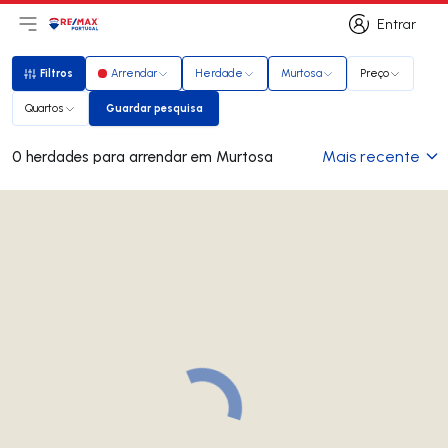
Entrar
Abri menu principal
Logo
Ir para página inicial
Entrar
Filtros
Arrendar
Herdade
Murtosa
Preço
Filtros
Quartos
Guardar pesquisa
Guardar pesquisa
Mais recente
0 herdades para arrendar em Murtosa